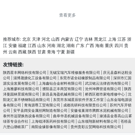
查看更多
推荐城市:
北京
天津
河北
山西
内蒙古
辽宁
吉林
黑龙江
上海
江苏
浙
江
安徽
福建
江西
山东
河南
湖北
湖南
广东
广西
海南
重庆
四川
贵
州
云南
西藏
陕西
甘肃
青海
宁夏
新疆
友情链接:
陕西星丰网络科技有限公司
|
无锡宝瑞汽车维修服务有限公司
|
庆元县森科达鞋业
公司
|
淄博晟搪化工设备有限公司
|
东莞市诺全硅橡胶制品有限公司
|
深圳市汇国
源实业发展有限公司
|
上海鑫钻合金材料有限公司
|
武汉铭云法律咨询有限公司
|
上海雅廖科技有限公司
|
濮阳县正丰商贸有限公司
|
沧州坤腾管道有限公司
|
陕西
泽曼园林景观有限公司
|
新昌县海盈机械有限公司
|
桥西区都市家电维修中心
|
沈
阳龙汇泉不锈钢制品有限公司
|
东莞市东城星辰软件开发工作室
|
山东金瑞电源设
备有限公司
|
青海源尊工贸有限公司
|
成都兆研科技有限责任公司
|
苏州汽车开锁
公司
|
安平县阔安金属丝网制造有限公司
|
安徽省巢湖市腾辉水泥机械有限公司
|
泰州市远望换热设备有限公司
|
曲阜华圣机械设备有限公司
|
溆浦县金香高山云雾
绿茶专业合作社
|
上海锟泽医药科技有限公司
|
山东领翔新材料有限公司
|
苍梧县
六堡山塘岐茶厂
|
南阳金缘影像有限公司
|
贵州贵彩云贸网络科技有限公司
|