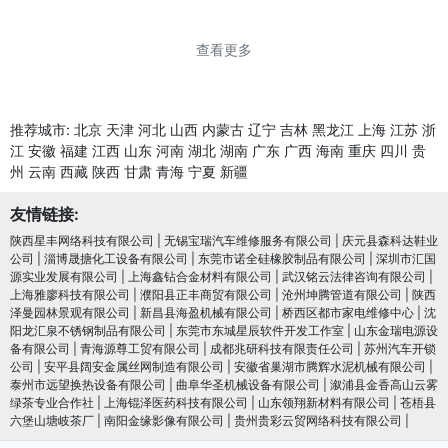
查看更多
推荐城市:
北京
天津
河北
山西
内蒙古
辽宁
吉林
黑龙江
上海
江苏
浙
江
安徽
福建
江西
山东
河南
湖北
湖南
广东
广西
海南
重庆
四川
贵
州
云南
西藏
陕西
甘肃
青海
宁夏
新疆
友情链接:
陕西星丰网络科技有限公司
|
无锡宝瑞汽车维修服务有限公司
|
庆元县森科达鞋业
公司
|
淄博晟搪化工设备有限公司
|
东莞市诺全硅橡胶制品有限公司
|
深圳市汇国
源实业发展有限公司
|
上海鑫钻合金材料有限公司
|
武汉铭云法律咨询有限公司
|
上海雅廖科技有限公司
|
濮阳县正丰商贸有限公司
|
沧州坤腾管道有限公司
|
陕西
泽曼园林景观有限公司
|
新昌县海盈机械有限公司
|
桥西区都市家电维修中心
|
沈
阳龙汇泉不锈钢制品有限公司
|
东莞市东城星辰软件开发工作室
|
山东金瑞电源设
备有限公司
|
青海源尊工贸有限公司
|
成都兆研科技有限责任公司
|
苏州汽车开锁
公司
|
安平县阔安金属丝网制造有限公司
|
安徽省巢湖市腾辉水泥机械有限公司
|
泰州市远望换热设备有限公司
|
曲阜华圣机械设备有限公司
|
溆浦县金香高山云雾
绿茶专业合作社
|
上海锟泽医药科技有限公司
|
山东领翔新材料有限公司
|
苍梧县
六堡山塘岐茶厂
|
南阳金缘影像有限公司
|
贵州贵彩云贸网络科技有限公司
|