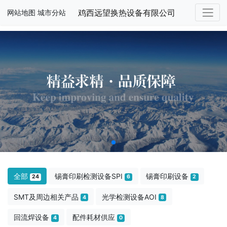
鸡西远望换热设备有限公司
网站地图
城市分站
全部
锡膏印刷检测设备SPI
锡膏印刷设备
24
6
2
SMT及周边相关产品
光学检测设备AOI
4
8
回流焊设备
配件耗材供应
4
0