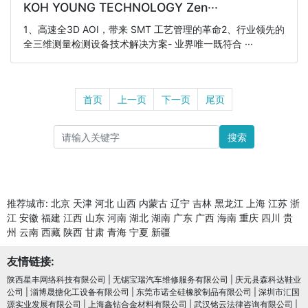
KOH YOUNG TECHNOLOGY Zen···
1、高速全3D AOI，带来 SMT 工艺管理的革命2、行业领先的
全三维测量检测设备技术解决方案- 业界唯一既符合 ···
首页
上一页
下一页
尾页
搜索
推荐城市:
北京
天津
河北
山西
内蒙古
辽宁
吉林
黑龙江
上海
江苏
浙
江
安徽
福建
江西
山东
河南
湖北
湖南
广东
广西
海南
重庆
四川
贵
州
云南
西藏
陕西
甘肃
青海
宁夏
新疆
友情链接:
陕西星丰网络科技有限公司
|
无锡宝瑞汽车维修服务有限公司
|
庆元县森科达鞋业
公司
|
淄博晟搪化工设备有限公司
|
东莞市诺全硅橡胶制品有限公司
|
深圳市汇国
源实业发展有限公司
|
上海鑫钻合金材料有限公司
|
武汉铭云法律咨询有限公司
|