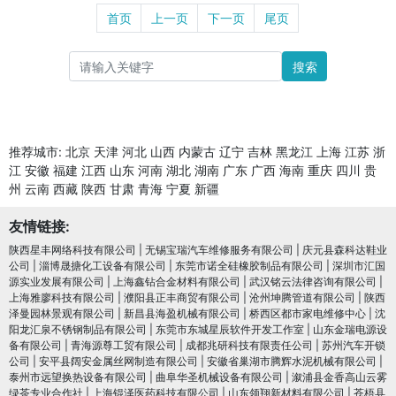
首页
上一页
下一页
尾页
搜索
推荐城市:
北京
天津
河北
山西
内蒙古
辽宁
吉林
黑龙江
上海
江苏
浙
江
安徽
福建
江西
山东
河南
湖北
湖南
广东
广西
海南
重庆
四川
贵
州
云南
西藏
陕西
甘肃
青海
宁夏
新疆
友情链接:
陕西星丰网络科技有限公司
|
无锡宝瑞汽车维修服务有限公司
|
庆元县森科达鞋业
公司
|
淄博晟搪化工设备有限公司
|
东莞市诺全硅橡胶制品有限公司
|
深圳市汇国
源实业发展有限公司
|
上海鑫钻合金材料有限公司
|
武汉铭云法律咨询有限公司
|
上海雅廖科技有限公司
|
濮阳县正丰商贸有限公司
|
沧州坤腾管道有限公司
|
陕西
泽曼园林景观有限公司
|
新昌县海盈机械有限公司
|
桥西区都市家电维修中心
|
沈
阳龙汇泉不锈钢制品有限公司
|
东莞市东城星辰软件开发工作室
|
山东金瑞电源设
备有限公司
|
青海源尊工贸有限公司
|
成都兆研科技有限责任公司
|
苏州汽车开锁
公司
|
安平县阔安金属丝网制造有限公司
|
安徽省巢湖市腾辉水泥机械有限公司
|
泰州市远望换热设备有限公司
|
曲阜华圣机械设备有限公司
|
溆浦县金香高山云雾
绿茶专业合作社
|
上海锟泽医药科技有限公司
|
山东领翔新材料有限公司
|
苍梧县