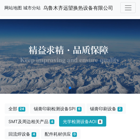
乌鲁木齐远望换热设备有限公司
网站地图
城市分站
全部
锡膏印刷检测设备SPI
锡膏印刷设备
24
6
2
SMT及周边相关产品
光学检测设备AOI
4
8
回流焊设备
配件耗材供应
4
0